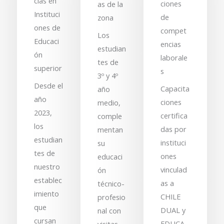
cias en
ciones
as de la
Instituci
de
zona
ones de
compet
Los
Educaci
encias
estudian
ón
laborale
tes de
superior
s
3º y 4º
Desde el
Capacita
año
año
ciones
medio,
2023,
certifica
comple
los
das por
mentan
estudian
instituci
su
tes de
ones
educaci
nuestro
vinculad
ón
establec
as a
técnico-
imiento
CHILE
profesio
que
DUAL y
nal con
cursan
EDUCA