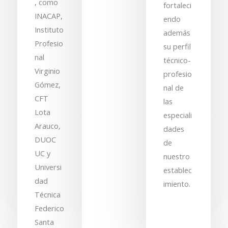
, como
fortaleci
INACAP,
endo
Instituto
además
Profesio
su perfil
nal
técnico-
Virginio
profesio
Gómez,
nal de
CFT
las
Lota
especiali
Arauco,
dades
DUOC
de
UC y
nuestro
Universi
establec
dad
imiento.
Técnica
Federico
Santa