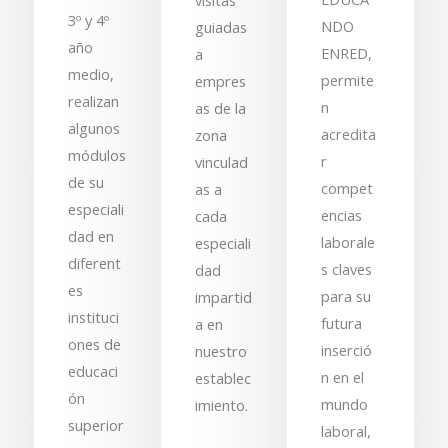
visitas
3º y 4º
NDO
guiadas
año
ENRED,
a
medio,
permite
empres
realizan
n
as de la
algunos
acredita
zona
módulos
r
vinculad
de su
compet
as a
especiali
encias
cada
dad en
laborale
especiali
diferent
s claves
dad
es
para su
impartid
instituci
futura
a en
ones de
inserció
nuestro
educaci
n en el
establec
ón
mundo
imiento.
superior
laboral,