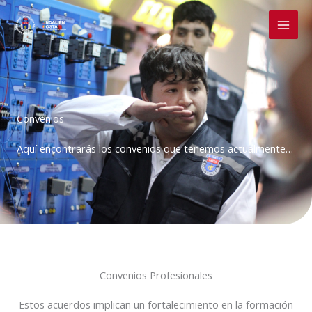
Ir
al
contenido
Convenios
Aquí encontrarás los convenios que tenemos actualmente…
Convenios Profesionales
Estos acuerdos implican un fortalecimiento en la formación